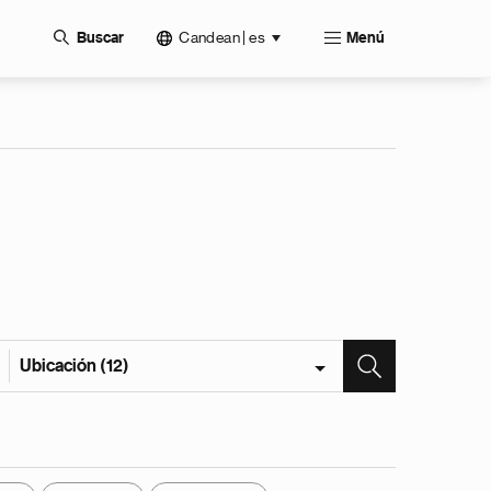
Candean | es
Buscar
Menú
Ubicación (12)