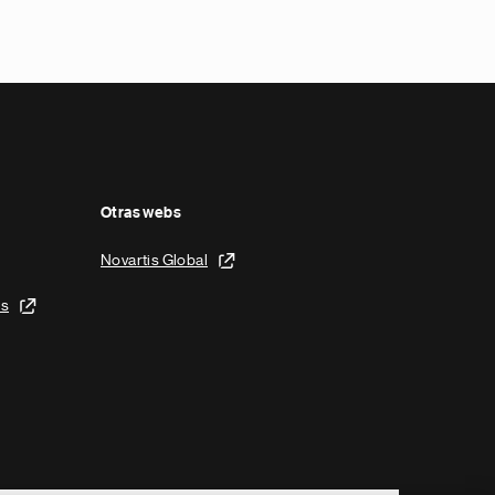
Otras webs
Novartis Global
is