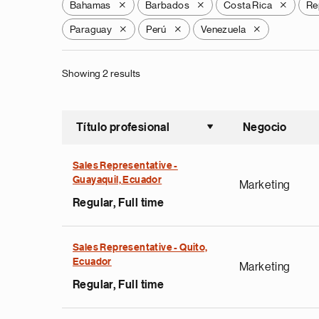
Bahamas
Barbados
Costa Rica
Re
X
X
X
Paraguay
Perú
Venezuela
X
X
X
Showing 2 results
Título profesional
Negocio
Ordenar a
Sales Representative -
Guayaquil, Ecuador
Marketing
Regular, Full time
Sales Representative - Quito,
Ecuador
Marketing
Regular, Full time