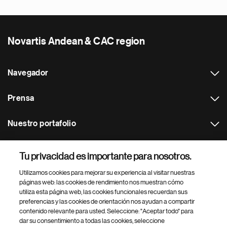
Novartis Andean & CAC region
Navegador
Prensa
Nuestro portafolio
Otras webs
Tu privacidad es importante para nosotros.
Utilizamos cookies para mejorar su experiencia al visitar nuestras
Footer Site Search
páginas web: las cookies de rendimiento nos muestran cómo
utiliza esta página web, las cookies funcionales recuerdan sus
preferencias y las cookies de orientación nos ayudan a compartir
contenido relevante para usted. Seleccione: "Aceptar todo" para
dar su consentimiento a todas las cookies, seleccione