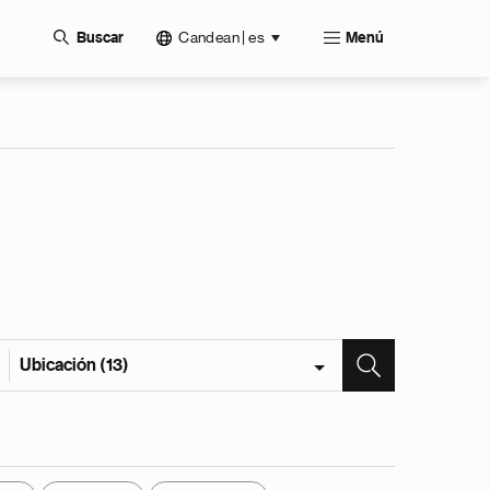
Candean | es
Buscar
Menú
Ubicación (13)