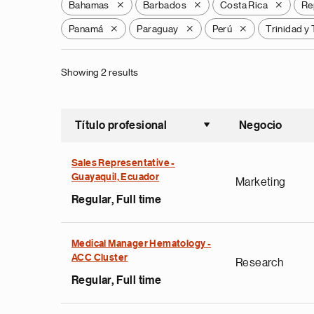
Bahamas
Barbados
Costa Rica
Re
X
X
X
Panamá
Paraguay
Perú
Trinidad y
X
X
X
Showing 2 results
Título profesional
Negocio
Ordenar a
Sales Representative -
Guayaquil, Ecuador
Marketing
Regular, Full time
Medical Manager Hematology -
ACC Cluster
Research
Regular, Full time