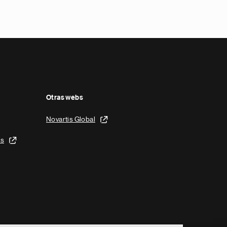
Otras webs
Novartis Global
is