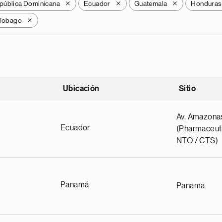
pública Dominicana
Ecuador
Guatemala
Honduras
X
X
X
 Tobago
X
Ubicación
Sitio
scendente
Av. Amazona
Ecuador
(Pharmaceuti
NTO / CTS)
Panamá
Panama