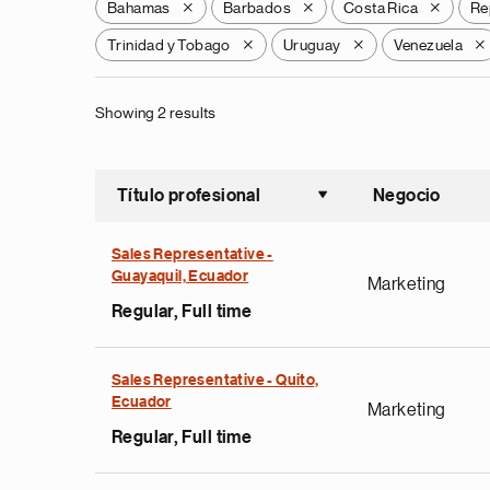
Bahamas
Barbados
Costa Rica
Re
X
X
X
Trinidad y Tobago
Uruguay
Venezuela
X
X
X
Showing 2 results
Título profesional
Negocio
Ordenar a
Sales Representative -
Guayaquil, Ecuador
Marketing
Regular, Full time
Sales Representative - Quito,
Ecuador
Marketing
Regular, Full time