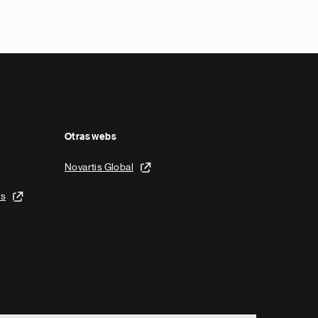
Otras webs
Novartis Global
is