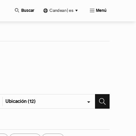
Candean | es
Buscar
Menú
Ubicación (12)