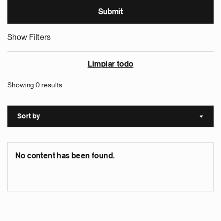
Show Filters
Limpiar todo
Showing 0 results
Sort by
Sort a
No content has been found.