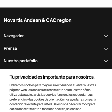
Novartis Andean & CAC region
Navegador
Prensa
Nuestro portafolio
Otras webs
Tu privacidad es importante para nosotros.
Utilizamos cookies para mejorar su experiencia al visitar nuestras
Footer Site Search
páginas web: las cookies de rendimiento nos muestran cómo
utiliza esta página web, las cookies funcionales recuerdan sus
preferencias y las cookies de orientación nos ayudan a compartir
contenido relevante para usted. Seleccione: "Aceptar todo" para
dar su consentimiento a todas las cookies, seleccione