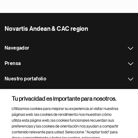
Novartis Andean & CAC region
Navegador
Prensa
Nuestro portafolio
Otras webs
Tu privacidad es importante para nosotros.
Utilizamos cookies para mejorar su experiencia al visitar nuestras
Footer Site Search
páginas web: las cookies de rendimiento nos muestran cómo
utiliza esta página web, las cookies funcionales recuerdan sus
preferencias y las cookies de orientación nos ayudan a compartir
contenido relevante para usted. Seleccione: "Aceptar todo" para
dar su consentimiento a todas las cookies, seleccione