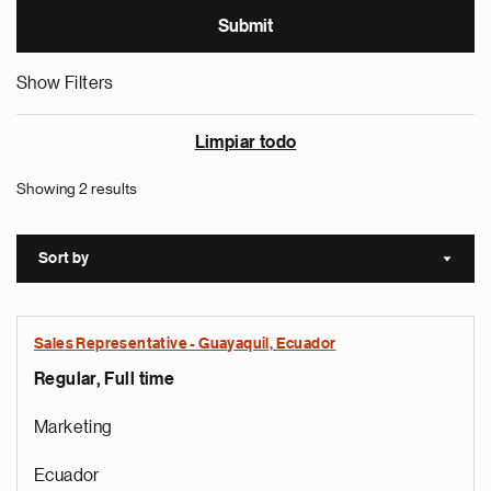
Show Filters
Limpiar todo
Showing 2 results
Sort by
Sort a
Sales Representative - Guayaquil, Ecuador
Regular, Full time
Marketing
Ecuador