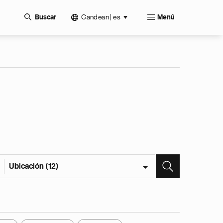
Candean | es
Buscar
Menú
Ubicación (12)