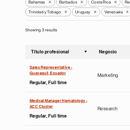
Bahamas
Barbados
Costa Rica
Re
X
X
X
Trinidad y Tobago
Uruguay
Venezuela
X
X
X
Showing 3 results
Título profesional
Negocio
Ordenar a
Sales Representative -
Guayaquil, Ecuador
Marketing
Regular, Full time
Medical Manager Hematology -
ACC Cluster
Research
Regular, Full time