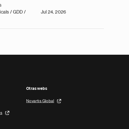
s
cals / GDD /
Jul 24, 2026
Otras webs
Novartis Global
is