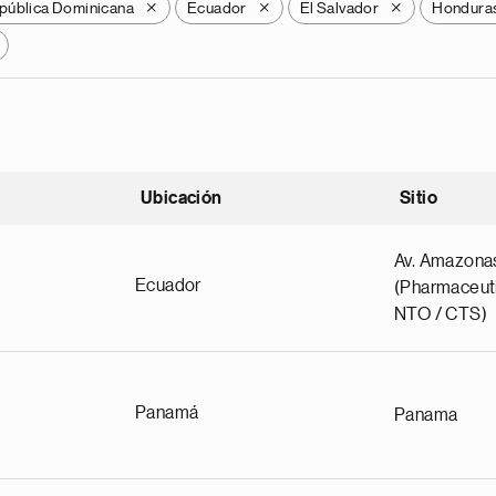
pública Dominicana
Ecuador
El Salvador
Hondura
X
X
X
Ubicación
Sitio
scendente
Av. Amazona
Ecuador
(Pharmaceuti
NTO / CTS)
Panamá
Panama