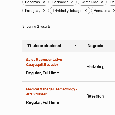
Bahamas
Barbados
Costa Rica
Re
X
X
X
Paraguay
Trinidad y Tobago
Venezuela
X
X
Showing 2 results
Título profesional
Negocio
Ordenar a
Sales Representative -
Guayaquil, Ecuador
Marketing
Regular, Full time
Medical Manager Hematology -
ACC Cluster
Research
Regular, Full time