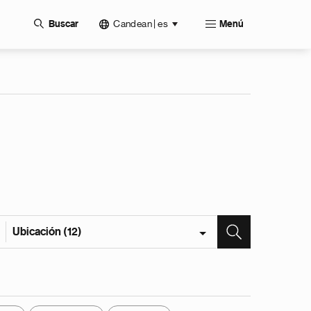
Candean | es
Buscar
Menú
Ubicación (12)