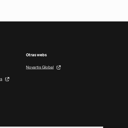
Otras webs
Novartis Global
is