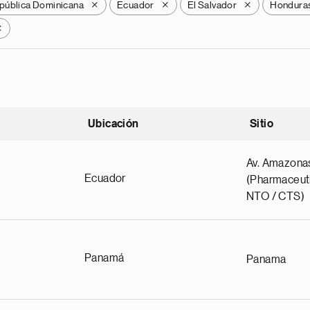
pública Dominicana
Ecuador
El Salvador
Hondura
X
X
X
X
Ubicación
Sitio
scendente
Av. Amazona
Ecuador
(Pharmaceuti
NTO / CTS)
Panamá
Panama