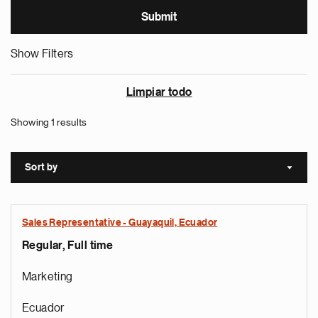
Show Filters
Limpiar todo
Showing 1 results
Sort by
Sort a
Sales Representative - Guayaquil, Ecuador
Regular, Full time
Marketing
Ecuador