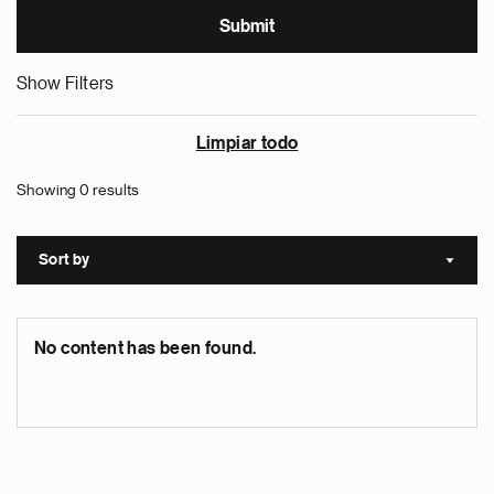
Show Filters
Limpiar todo
Showing 0 results
Sort by
Sort a
No content has been found.