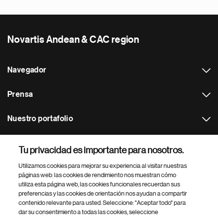
Novartis Andean & CAC region
Navegador
Prensa
Nuestro portafolio
Otras webs
Tu privacidad es importante para nosotros.
Utilizamos cookies para mejorar su experiencia al visitar nuestras
Footer Site Search
páginas web: las cookies de rendimiento nos muestran cómo
utiliza esta página web, las cookies funcionales recuerdan sus
preferencias y las cookies de orientación nos ayudan a compartir
contenido relevante para usted. Seleccione: "Aceptar todo" para
dar su consentimiento a todas las cookies, seleccione