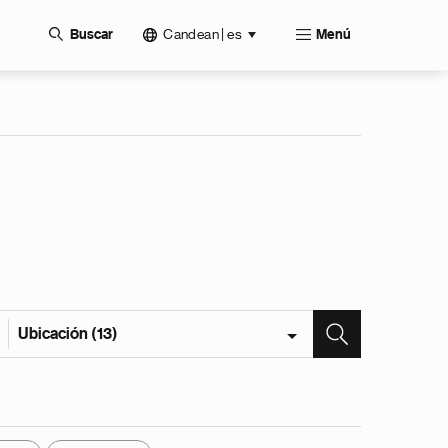
Candean | es
Buscar
Menú
Ubicación (13)