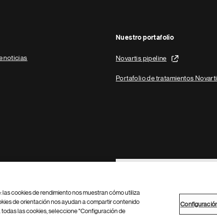
Nuestro portafolio
e noticias
Novartis pipeline
Portafolio de tratamientos Novart
Footer Site Search
b: las cookies de rendimiento nos muestran cómo utiliza
okies de orientación nos ayudan a compartir contenido
Configuració
 todas las cookies, seleccione "Configuración de