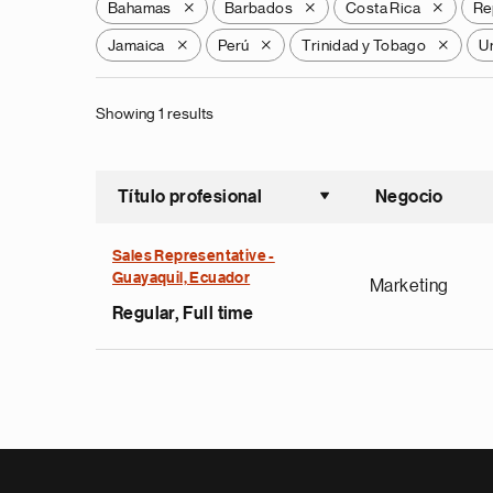
Bahamas
Barbados
Costa Rica
Re
X
X
X
Jamaica
Perú
Trinidad y Tobago
U
X
X
X
Showing 1 results
Título profesional
Negocio
Ordenar a
Sales Representative -
Guayaquil, Ecuador
Marketing
Regular, Full time