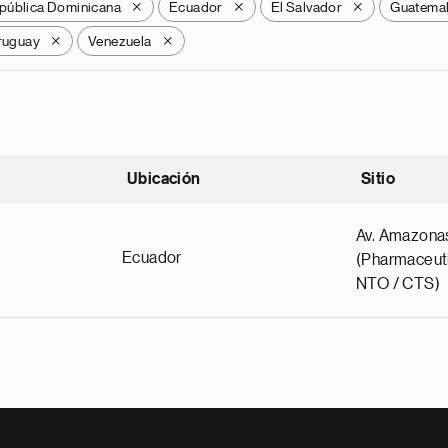
pública Dominicana
Ecuador
El Salvador
Guatema
X
X
X
ruguay
Venezuela
X
X
Ubicación
Sitio
scendente
Av. Amazona
Ecuador
(Pharmaceuti
NTO / CTS)