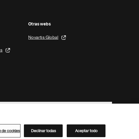
Otras webs
Novartis Global
is
n de cookies
Declinar todas
Aceptar todo
Directorio de Novartis