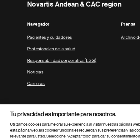
Novartis Andean & CAC region
Navegador
Prensa
Pacientes y cuidadores
Archivo d
Profesionales de la salud
Responsabilidad corporativa (ESG)
Noticias
Carreras
Tu privacidad es importante para nosotros.
Utilizamos cookies para mejorar su experiencia al visitar nuestras páginas we
esta página web, las cookies funcionales recuerdan sus preferencias y las co
relevante para usted. Seleccione: "Aceptar todo" para dar su consentimiento a
Parte
© 2026 Novartis AG