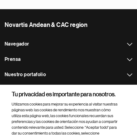
Novartis Andean & CAC region
Navegador
Prensa
Nuestro portafolio
Otras webs
Tu privacidad es importante para nosotros.
Utilizamos cookies para mejorar su experiencia al visitar nuestras
Footer Site Search
páginas web: las cookies de rendimiento nos muestran cómo
utiliza esta página web, las cookies funcionales recuerdan sus
preferencias y las cookies de orientación nos ayudan a compartir
contenido relevante para usted. Seleccione: "Aceptar todo" para
dar su consentimiento a todas las cookies, seleccione