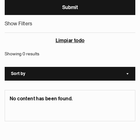
Show Filters
Limpiar todo
Showing 0 results
Sort by
Sort a
No content has been found.