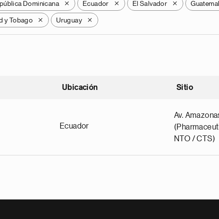
pública Dominicana
Ecuador
El Salvador
Guatema
X
X
X
ad y Tobago
Uruguay
X
X
Ubicación
Sitio
scendente
Av. Amazona
Ecuador
(Pharmaceuti
NTO / CTS)