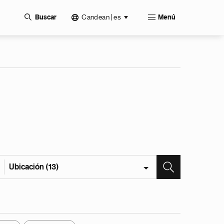
Candean | es
Buscar
Menú
Ubicación (13)