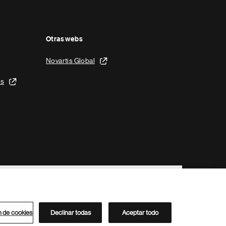
Otras webs
Novartis Global
is
n de cookies
Declinar todas
Aceptar todo
Directorio de Novartis