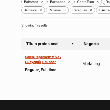
Bahamas
Barbados
Costa Rica
Re
X
X
X
Jamaica
Panamá
Paraguay
Trinid
X
X
X
Showing 1 results
Título profesional
Negocio
Ordenar a
Sales Representative -
Guayaquil, Ecuador
Marketing
Regular, Full time