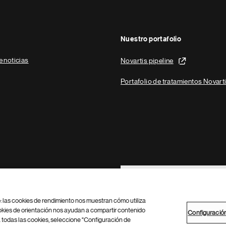
Nuestro portafolio
e noticias
Novartis pipeline
Portafolio de tratamientos Novart
Footer Site Search
b: las cookies de rendimiento nos muestran cómo utiliza
okies de orientación nos ayudan a compartir contenido
Configuració
 todas las cookies, seleccione "Configuración de