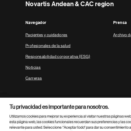
Novartis Andean & CAC region
Navegador
Prensa
Pacientes y cuidadores
Archivo d
Profesionales de la salud
Responsabilidad corporativa (ESG)
Noticias
Carreras
Tu privacidad es importante para nosotros.
Utilizamos cookies para mejorar su experiencia al visitar nuestras páginas we
esta página web, las cookies funcionales recuerdan sus preferencias y las co
relevante para usted. Seleccione: "Aceptar todo" para dar su consentimiento a
Parte
© 2026 Novartis AG