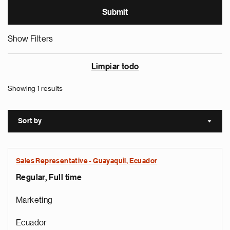
Show Filters
Limpiar todo
Showing 1 results
Sort by
Sort a
Sales Representative - Guayaquil, Ecuador
Regular, Full time
Marketing
Ecuador