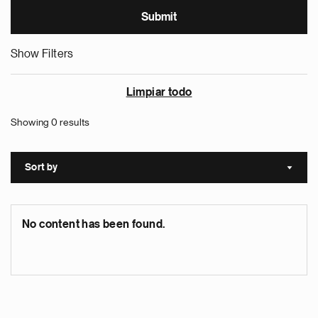
Show Filters
Limpiar todo
Showing 0 results
Sort by
Sort a
No content has been found.