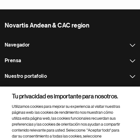
Novartis Andean & CAC region
Navegador
Prensa
Nuestro portafolio
Otras webs
Tu privacidad es importante para nosotros.
Utilizamos cookies para mejorar su experiencia al visitar nuestras
Footer Site Search
páginas web: las cookies de rendimiento nos muestran cómo
utiliza esta página web, las cookies funcionales recuerdan sus
preferencias y las cookies de orientación nos ayudan a compartir
contenido relevante para usted. Seleccione: "Aceptar todo" para
dar su consentimiento a todas las cookies, seleccione