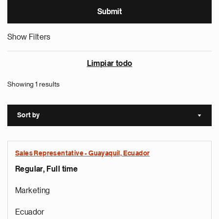
Show Filters
Limpiar todo
Showing 1 results
Sort by
Sort a
Sales Representative - Guayaquil, Ecuador
Regular, Full time
Marketing
Ecuador