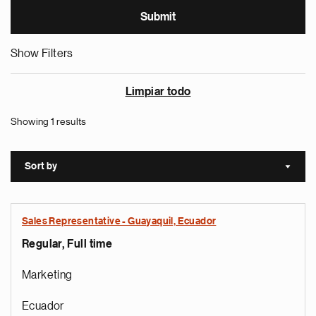
Show Filters
Limpiar todo
Showing 1 results
Sort by
Sort a
Sales Representative - Guayaquil, Ecuador
Regular, Full time
Marketing
Ecuador