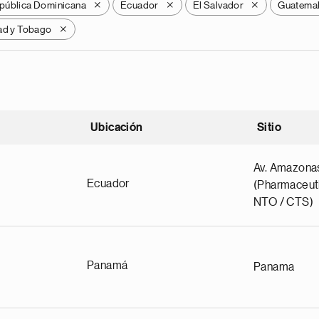
pública Dominicana
Ecuador
El Salvador
Guatema
X
X
X
ad y Tobago
X
Ubicación
Sitio
scendente
Av. Amazona
Ecuador
(Pharmaceuti
NTO / CTS)
Panamá
Panama