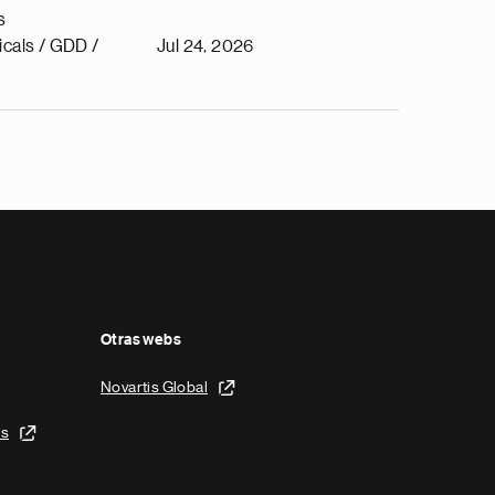
s
cals / GDD /
Jul 24, 2026
Otras webs
Novartis Global
is