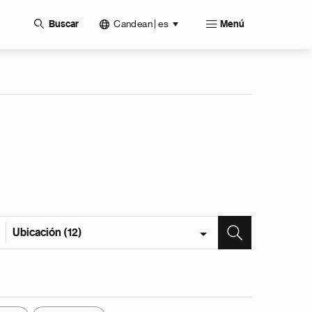
Candean | es
Buscar
Menú
Ubicación (12)