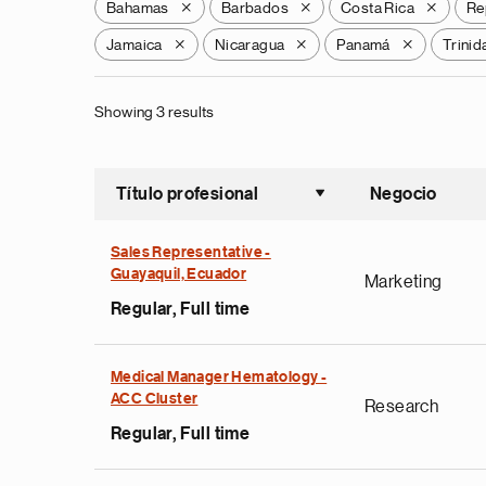
Bahamas
Barbados
Costa Rica
Re
X
X
X
Jamaica
Nicaragua
Panamá
Trinid
X
X
X
Showing 3 results
Título profesional
Negocio
Ordenar a
Sales Representative -
Guayaquil, Ecuador
Marketing
Regular, Full time
Medical Manager Hematology -
ACC Cluster
Research
Regular, Full time