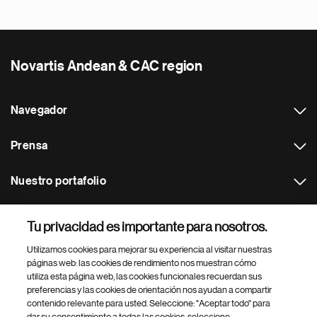
Novartis Andean & CAC region
Navegador
Prensa
Nuestro portafolio
Otras webs
Tu privacidad es importante para nosotros.
Utilizamos cookies para mejorar su experiencia al visitar nuestras
Footer Site Search
páginas web: las cookies de rendimiento nos muestran cómo
utiliza esta página web, las cookies funcionales recuerdan sus
preferencias y las cookies de orientación nos ayudan a compartir
contenido relevante para usted. Seleccione: "Aceptar todo" para
dar su consentimiento a todas las cookies, seleccione