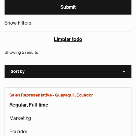
Show Filters
Limpiar todo
Showing 2 results
Sort by
Sort a
Sales Representative - Guayaquil, Ecuador
Regular, Full time
Marketing
Ecuador