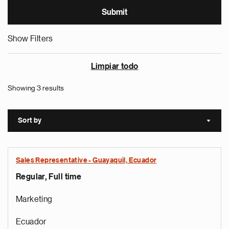
Show Filters
Limpiar todo
Showing 3 results
Sort by
Sort a
Sales Representative - Guayaquil, Ecuador
Regular, Full time
Marketing
Ecuador