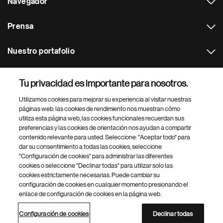
Navegador
Prensa
Nuestro portafolio
Otras webs
Tu privacidad es importante para nosotros.
Utilizamos cookies para mejorar su experiencia al visitar nuestras
Footer Site Search
páginas web: las cookies de rendimiento nos muestran cómo
utiliza esta página web, las cookies funcionales recuerdan sus
preferencias y las cookies de orientación nos ayudan a compartir
contenido relevante para usted. Seleccione: "Aceptar todo" para
dar su consentimiento a todas las cookies, seleccione
"Configuración de cookies" para administrar las diferentes
cookies o seleccione "Declinar todas" para utilizar solo las
cookies estrictamente necesarias. Puede cambiar su
Parte
© 2026 Novartis AG
configuración de cookies en cualquier momento presionando el
inferior
enlace de configuración de cookies en la página web.
Política de privacidad
Términos de uso
Accesibilidad
del
Configuración de cookies
Mapa del sitio
pie
Configuración de cookies
Declinar todas
de