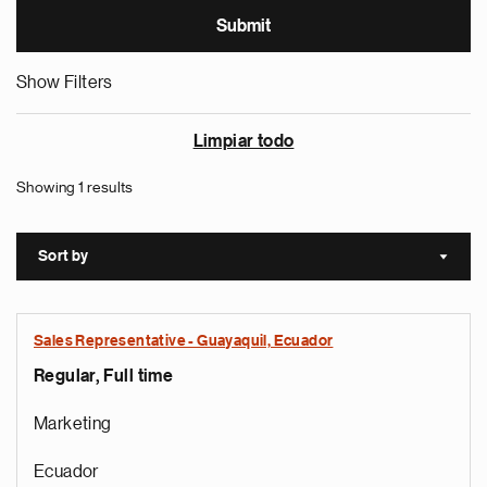
Show Filters
Limpiar todo
Showing 1 results
Sort by
Sort a
Sales Representative - Guayaquil, Ecuador
Regular, Full time
Marketing
Ecuador