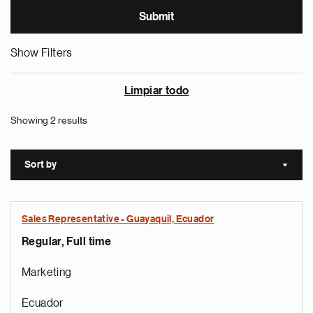
Show Filters
Limpiar todo
Showing 2 results
Sort by
Sort a
Sales Representative - Guayaquil, Ecuador
Regular, Full time
Marketing
Ecuador