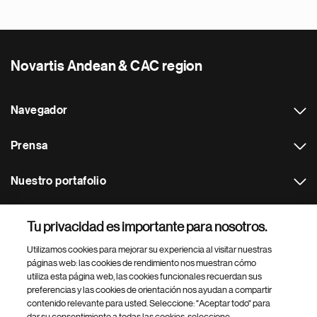
Novartis Andean & CAC region
Navegador
Prensa
Nuestro portafolio
Otras webs
Tu privacidad es importante para nosotros.
Utilizamos cookies para mejorar su experiencia al visitar nuestras
Footer Site Search
páginas web: las cookies de rendimiento nos muestran cómo
utiliza esta página web, las cookies funcionales recuerdan sus
preferencias y las cookies de orientación nos ayudan a compartir
contenido relevante para usted. Seleccione: "Aceptar todo" para
dar su consentimiento a todas las cookies, seleccione