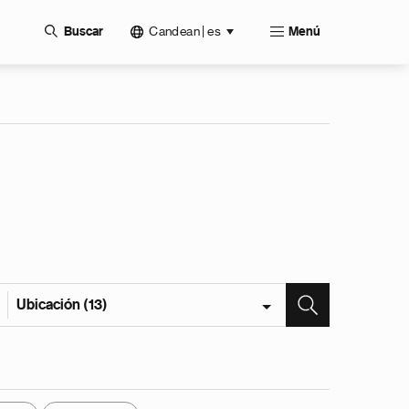
Candean | es
Buscar
Menú
Ubicación (13)