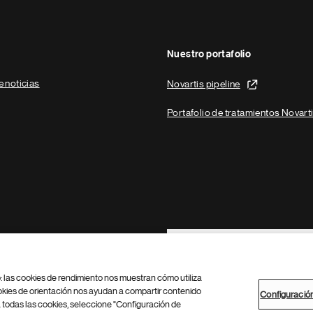
Nuestro portafolio
e noticias
Novartis pipeline
Portafolio de tratamientos Novart
Footer Site Search
b: las cookies de rendimiento nos muestran cómo utiliza
okies de orientación nos ayudan a compartir contenido
Configuració
 todas las cookies, seleccione "Configuración de