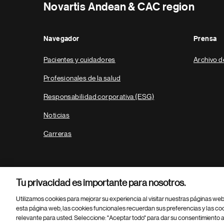
Novartis Andean & CAC region
Navegador
Prensa
Pacientes y cuidadores
Archivo d
Profesionales de la salud
Responsabilidad corporativa (ESG)
Noticias
Carreras
Tu privacidad es importante para nosotros.
Utilizamos cookies para mejorar su experiencia al visitar nuestras páginas we
esta página web, las cookies funcionales recuerdan sus preferencias y las co
relevante para usted. Seleccione: "Aceptar todo" para dar su consentimiento a
Parte
© 2026 Novartis AG