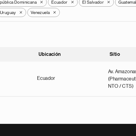
pública Dominicana
Ecuador
El Salvador
Guatema
X
X
X
Uruguay
Venezuela
X
X
Ubicación
Sitio
scendente
Av. Amazona
Ecuador
(Pharmaceuti
NTO / CTS)