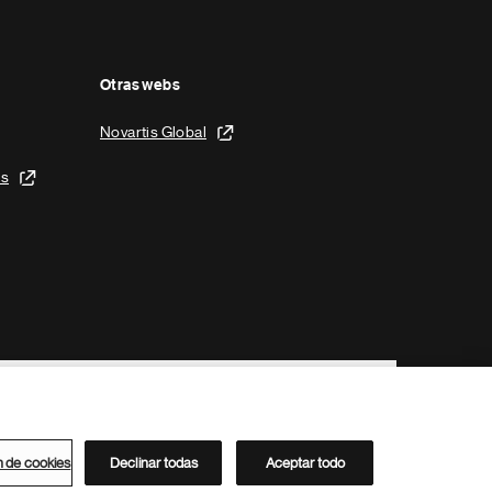
Otras webs
Novartis Global
is
n de cookies
Declinar todas
Aceptar todo
Directorio de Novartis