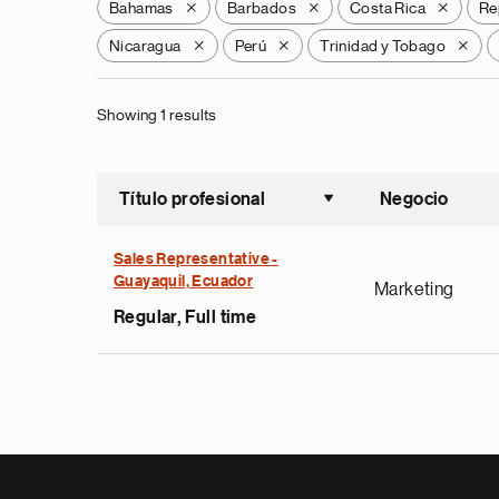
Bahamas
Barbados
Costa Rica
Re
X
X
X
Nicaragua
Perú
Trinidad y Tobago
X
X
X
Showing 1 results
Título profesional
Negocio
Ordenar a
Sales Representative -
Guayaquil, Ecuador
Marketing
Regular, Full time