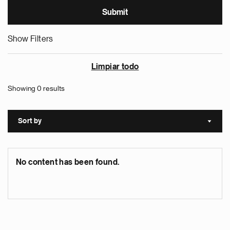
Show Filters
Limpiar todo
Showing 0 results
Sort by
Sort a
No content has been found.