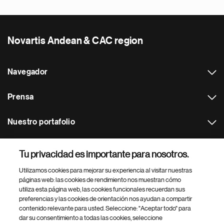
Novartis Andean & CAC region
Navegador
Prensa
Nuestro portafolio
Otras webs
Tu privacidad es importante para nosotros.
Utilizamos cookies para mejorar su experiencia al visitar nuestras
Footer Site Search
páginas web: las cookies de rendimiento nos muestran cómo
utiliza esta página web, las cookies funcionales recuerdan sus
preferencias y las cookies de orientación nos ayudan a compartir
contenido relevante para usted. Seleccione: "Aceptar todo" para
dar su consentimiento a todas las cookies, seleccione