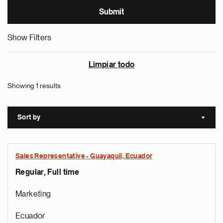
Show Filters
Limpiar todo
Showing 1 results
Sort by
Sort a
Sales Representative - Guayaquil, Ecuador
Regular, Full time
Marketing
Ecuador