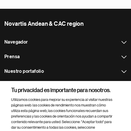
Novartis Andean & CAC region
Navegador
Prensa
Nuestro portafolio
Otras webs
Tu privacidad es importante para nosotros.
Utilizamos cookies para mejorar su experiencia al visitar nuestras
Footer Site Search
páginas web: las cookies de rendimiento nos muestran cómo
utiliza esta página web, las cookies funcionales recuerdan sus
preferencias y las cookies de orientación nos ayudan a compartir
contenido relevante para usted. Seleccione: "Aceptar todo" para
dar su consentimiento a todas las cookies, seleccione