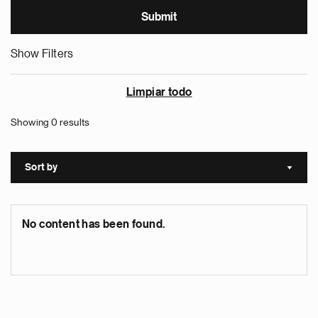
Show Filters
Limpiar todo
Showing 0 results
Sort by
Sort a
No content has been found.