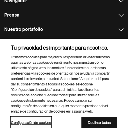
Navegador
Prensa
Nuestro portafolio
Otras webs
Tu privacidad es importante para nosotros.
Utilizamos cookies para mejorar su experiencia al visitar nuestras
Footer Site Search
páginas web: las cookies de rendimiento nos muestran cómo
utiliza esta página web, las cookies funcionales recuerdan sus
preferencias y las cookies de orientación nos ayudan a compartir
contenido relevante para usted. Seleccione: "Aceptar todo" para
dar su consentimiento a todas las cookies, seleccione
"Configuración de cookies" para administrar las diferentes
cookies o seleccione "Declinar todas" para utilizar solo las
cookies estrictamente necesarias. Puede cambiar su
Parte
© 2026 Novartis AG
configuración de cookies en cualquier momento presionando el
inferior
enlace de configuración de cookies en la página web.
Política de privacidad
Términos de uso
Accesibilidad
del
Configuración de cookies
Mapa del sitio
pie
Configuración de cookies
Declinar todas
de