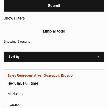
Show Filters
Limpiar todo
Showing 3 results
Sort by
Sort a
Sales Representative - Guayaquil, Ecuador
Regular, Full time
Marketing
Ecuador