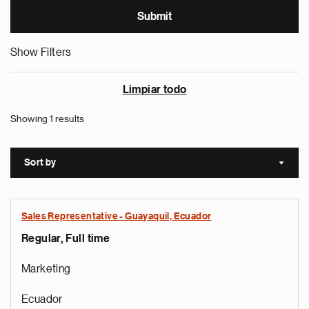
Show Filters
Limpiar todo
Showing 1 results
Sort by
Sort a
Sales Representative - Guayaquil, Ecuador
Regular, Full time
Marketing
Ecuador