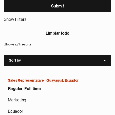
Show Filters
Limpiar todo
Showing 1 results
Sort by
Sort a
Sales Representative - Guayaquil, Ecuador
Regular, Full time
Marketing
Ecuador