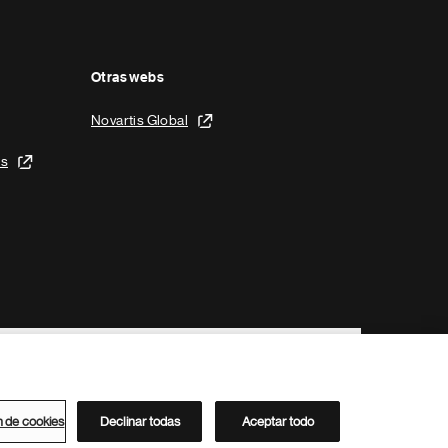
Otras webs
Novartis Global
is
n de cookies
Declinar todas
Aceptar todo
Directorio de Novartis