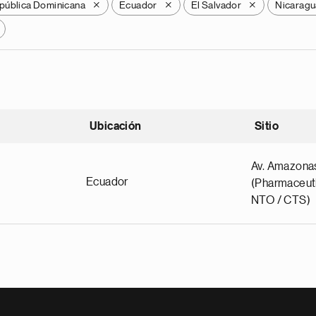
pública Dominicana
Ecuador
El Salvador
Nicaragu
X
X
X
Ubicación
Sitio
scendente
Av. Amazona
Ecuador
(Pharmaceuti
NTO / CTS)