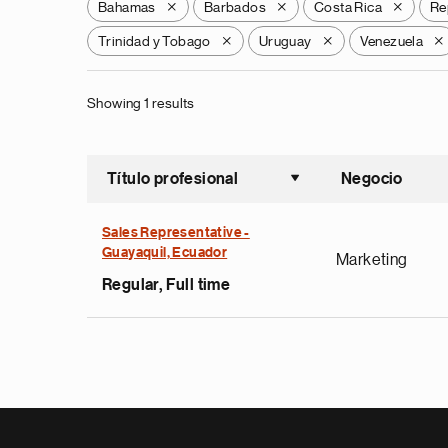
Bahamas
Barbados
Costa Rica
Re
X
X
X
Trinidad y Tobago
Uruguay
Venezuela
X
X
X
Showing 1 results
Título profesional
Negocio
Ordenar a
Sales Representative -
Guayaquil, Ecuador
Marketing
Regular, Full time