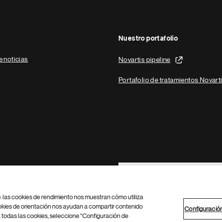
Nuestro portafolio
e noticias
Novartis pipeline
Portafolio de tratamientos Novart
Footer Site Search
b: las cookies de rendimiento nos muestran cómo utiliza
okies de orientación nos ayudan a compartir contenido
Configuració
 todas las cookies, seleccione "Configuración de