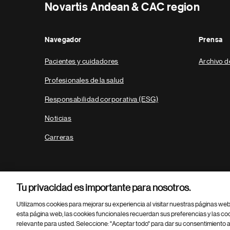
Novartis Andean & CAC region
Navegador
Prensa
Pacientes y cuidadores
Archivo d
Profesionales de la salud
Responsabilidad corporativa (ESG)
Noticias
Carreras
Tu privacidad es importante para nosotros.
Utilizamos cookies para mejorar su experiencia al visitar nuestras páginas we
esta página web, las cookies funcionales recuerdan sus preferencias y las co
relevante para usted. Seleccione: "Aceptar todo" para dar su consentimiento a
Parte
© 2026 Novartis AG