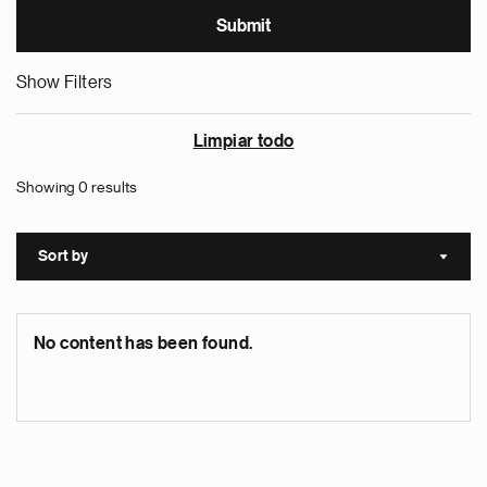
Show Filters
Limpiar todo
Showing 0 results
Sort by
Sort a
No content has been found.