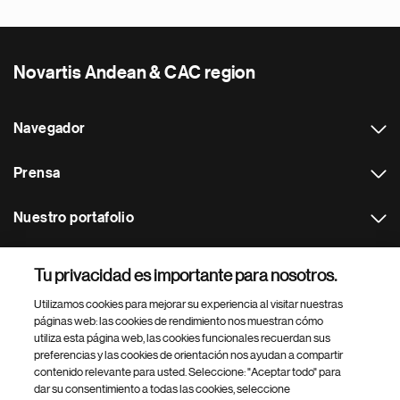
Novartis Andean & CAC region
Navegador
Prensa
Nuestro portafolio
Otras webs
Tu privacidad es importante para nosotros.
Utilizamos cookies para mejorar su experiencia al visitar nuestras
Footer Site Search
páginas web: las cookies de rendimiento nos muestran cómo
utiliza esta página web, las cookies funcionales recuerdan sus
preferencias y las cookies de orientación nos ayudan a compartir
contenido relevante para usted. Seleccione: "Aceptar todo" para
dar su consentimiento a todas las cookies, seleccione