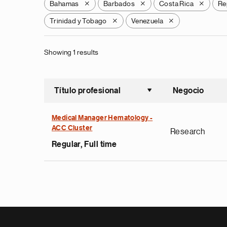
Bahamas
Barbados
Costa Rica
Re
X
X
X
Trinidad y Tobago
Venezuela
X
X
Showing 1 results
Título profesional
Negocio
Ordenar a
Medical Manager Hematology -
ACC Cluster
Research
Regular, Full time