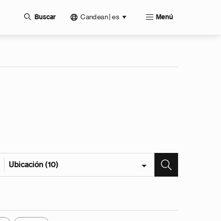
Candean | es
Buscar
Menú
Ubicación (10)