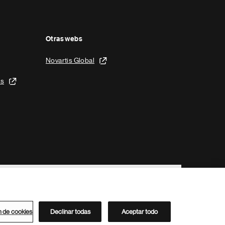
Otras webs
Novartis Global
is
n de cookies
Declinar todas
Aceptar todo
Directorio de Novartis