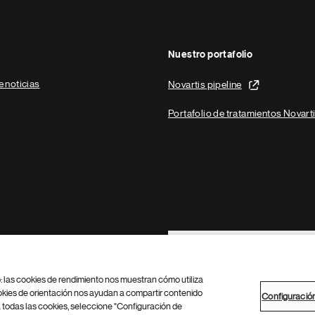
Nuestro portafolio
e noticias
Novartis pipeline
Portafolio de tratamientos Novart
Footer Site Search
b: las cookies de rendimiento nos muestran cómo utiliza
okies de orientación nos ayudan a compartir contenido
Configuració
 todas las cookies, seleccione "Configuración de