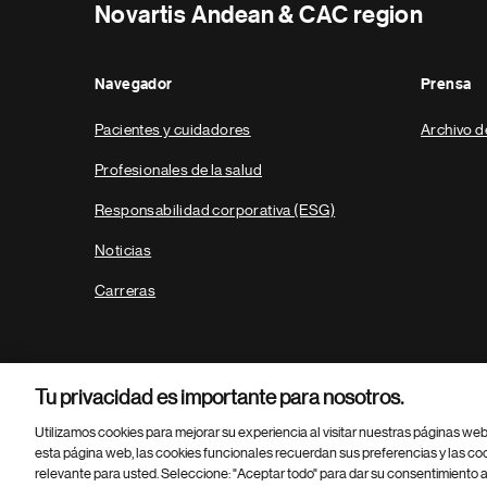
Novartis Andean & CAC region
Navegador
Prensa
Pacientes y cuidadores
Archivo d
Profesionales de la salud
Responsabilidad corporativa (ESG)
Noticias
Carreras
Tu privacidad es importante para nosotros.
Utilizamos cookies para mejorar su experiencia al visitar nuestras páginas we
esta página web, las cookies funcionales recuerdan sus preferencias y las co
relevante para usted. Seleccione: "Aceptar todo" para dar su consentimiento a
Parte
© 2026 Novartis AG