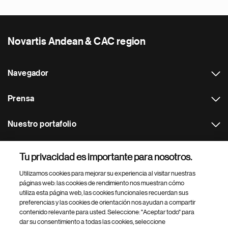
Novartis Andean & CAC region
Navegador
Prensa
Nuestro portafolio
Otras webs
Tu privacidad es importante para nosotros.
Utilizamos cookies para mejorar su experiencia al visitar nuestras
Footer Site Search
páginas web: las cookies de rendimiento nos muestran cómo
utiliza esta página web, las cookies funcionales recuerdan sus
preferencias y las cookies de orientación nos ayudan a compartir
contenido relevante para usted. Seleccione: "Aceptar todo" para
dar su consentimiento a todas las cookies, seleccione