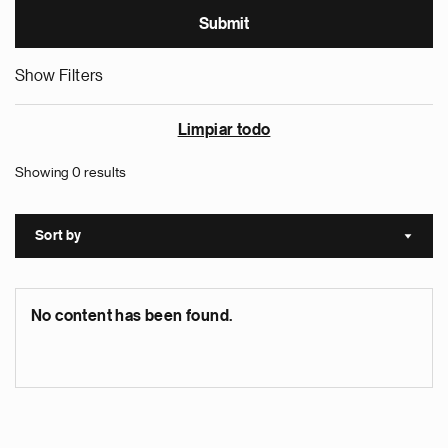
Show Filters
Limpiar todo
Showing 0 results
Sort by
Sort a
No content has been found.