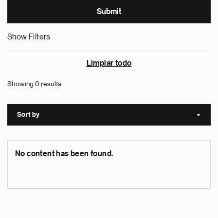
Show Filters
Limpiar todo
Showing 0 results
Sort by
Sort a
No content has been found.