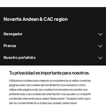
Novartis Andean & CAC region
Navegador
Prensa
Nuestro portafolio
Otras webs
Tu privacidad es importante para nosotros.
Utilizamos cookies para mejorar su experiencia al visitar nuestras
Footer Site Search
páginas web: las cookies de rendimiento nos muestran cómo
utiliza esta página web, las cookies funcionales recuerdan sus
preferencias y las cookies de orientación nos ayudan a compartir
contenido relevante para usted. Seleccione: "Aceptar todo" para
dar su consentimiento a todas las cookies, seleccione