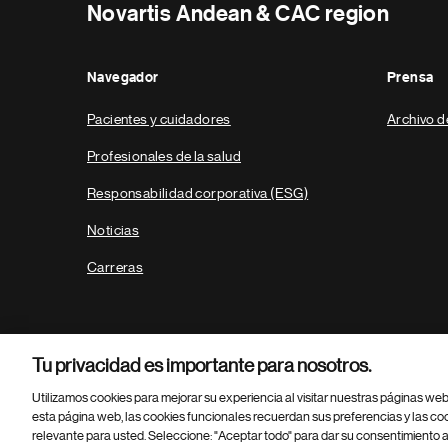
Novartis Andean & CAC region
Navegador
Prensa
Pacientes y cuidadores
Archivo d
Profesionales de la salud
Responsabilidad corporativa (ESG)
Noticias
Carreras
Tu privacidad es importante para nosotros.
Utilizamos cookies para mejorar su experiencia al visitar nuestras páginas we
esta página web, las cookies funcionales recuerdan sus preferencias y las co
relevante para usted. Seleccione: "Aceptar todo" para dar su consentimiento a
Parte
© 2026 Novartis AG