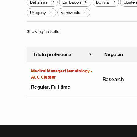
Bahamas
Barbados
Bolivia
Guate
X
X
X
Uruguay
Venezuela
X
X
Showing 1 results
Título profesional
Negocio
Ordenar a
Medical Manager Hematology -
ACC Cluster
Research
Regular, Full time