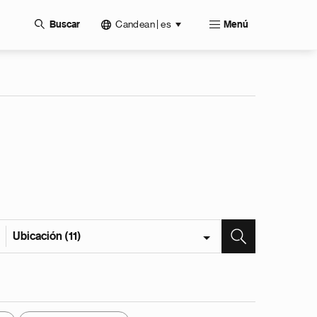
Candean | es
Buscar
Menú
Ubicación (11)