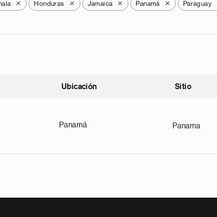
mala
Honduras
Jamaica
Panamá
Paraguay
X
X
X
X
Ubicación
Sitio
scendente
Panamá
Panama