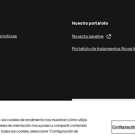
Nuestro portafolio
e noticias
Novartis pipeline
Portafolio de tratamientos Novart
Footer Site Search
b: las cookies de rendimiento nos muestran cómo utiliza
okies de orientación nos ayudan a compartir contenido
Configuració
 todas las cookies, seleccione "Configuración de