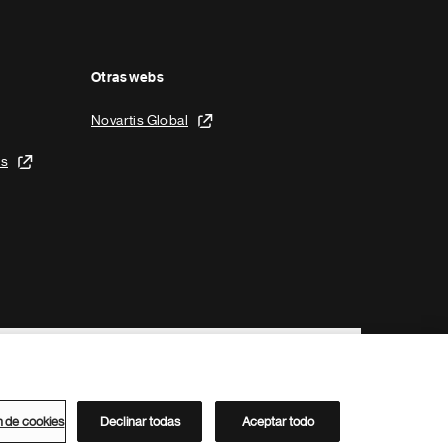
Otras webs
Novartis Global
is
n de cookies
Declinar todas
Aceptar todo
Directorio de Novartis