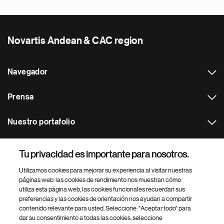
Novartis Andean & CAC region
Navegador
Prensa
Nuestro portafolio
Otras webs
Tu privacidad es importante para nosotros.
Utilizamos cookies para mejorar su experiencia al visitar nuestras
Footer Site Search
páginas web: las cookies de rendimiento nos muestran cómo
utiliza esta página web, las cookies funcionales recuerdan sus
preferencias y las cookies de orientación nos ayudan a compartir
contenido relevante para usted. Seleccione: "Aceptar todo" para
dar su consentimiento a todas las cookies, seleccione