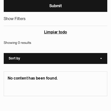
Show Filters
Limpiar todo
Showing 0 results
Sort by
Sort a
No content has been found.