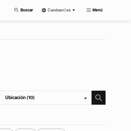
Candean | es
Buscar
Menú
Ubicación (10)