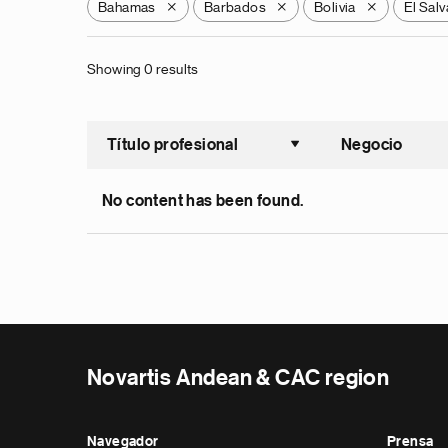
Bahamas
Barbados
Bolivia
El Sal
X
X
X
Showing 0 results
Título profesional
Negocio
Ordenar a
No content has been found.
Novartis Andean & CAC region
Navegador
Prensa