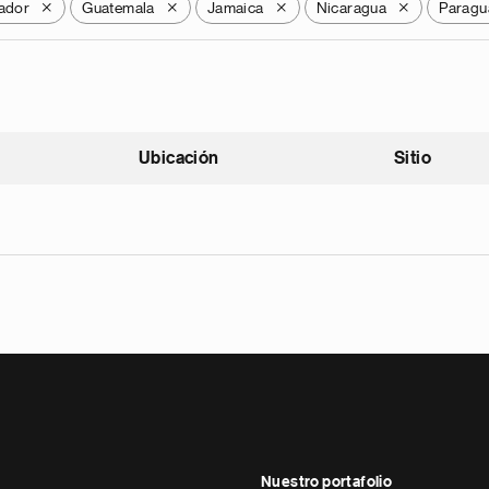
vador
Guatemala
Jamaica
Nicaragua
Paragu
X
X
X
X
Ubicación
Sitio
scendente
Nuestro portafolio