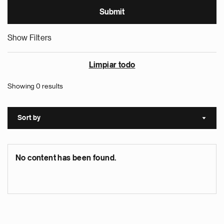
Show Filters
Limpiar todo
Showing 0 results
Sort by
Sort a
No content has been found.