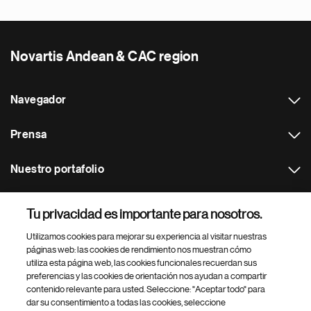
Novartis Andean & CAC region
Navegador
Prensa
Nuestro portafolio
Otras webs
Tu privacidad es importante para nosotros.
Utilizamos cookies para mejorar su experiencia al visitar nuestras
Footer Site Search
páginas web: las cookies de rendimiento nos muestran cómo
utiliza esta página web, las cookies funcionales recuerdan sus
preferencias y las cookies de orientación nos ayudan a compartir
contenido relevante para usted. Seleccione: "Aceptar todo" para
dar su consentimiento a todas las cookies, seleccione