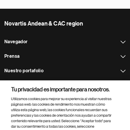
Novartis Andean & CAC region
Navegador
Prensa
Nuestro portafolio
Otras webs
Tu privacidad es importante para nosotros.
Utilizamos cookies para mejorar su experiencia al visitar nuestras
Footer Site Search
páginas web: las cookies de rendimiento nos muestran cómo
utiliza esta página web, las cookies funcionales recuerdan sus
preferencias y las cookies de orientación nos ayudan a compartir
contenido relevante para usted. Seleccione: "Aceptar todo" para
dar su consentimiento a todas las cookies, seleccione