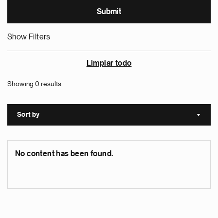
Show Filters
Limpiar todo
Showing 0 results
Sort by
Sort a
No content has been found.