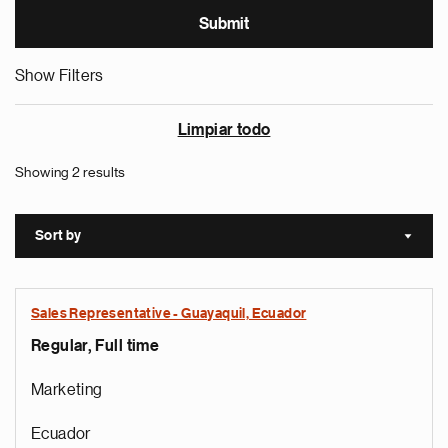
Show Filters
Limpiar todo
Showing 2 results
Sort by
Sort a
Sales Representative - Guayaquil, Ecuador
Regular, Full time
Marketing
Ecuador