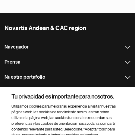
Novartis Andean & CAC region
Navegador
Prensa
Nuestro portafolio
Otras webs
Tu privacidad es importante para nosotros.
Utilizamos cookies para mejorar su experiencia al visitar nuestras
Footer Site Search
páginas web: las cookies de rendimiento nos muestran cómo
utiliza esta página web, las cookies funcionales recuerdan sus
preferencias y las cookies de orientación nos ayudan a compartir
contenido relevante para usted. Seleccione: "Aceptar todo" para
dar su consentimiento a todas las cookies, seleccione