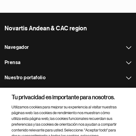
Novartis Andean & CAC region
Navegador
Prensa
Nuestro portafolio
Otras webs
Tu privacidad es importante para nosotros.
Utilizamos cookies para mejorar su experiencia al visitar nuestras
Footer Site Search
páginas web: las cookies de rendimiento nos muestran cómo
utiliza esta página web, las cookies funcionales recuerdan sus
preferencias y las cookies de orientación nos ayudan a compartir
contenido relevante para usted. Seleccione: "Aceptar todo" para
dar su consentimiento a todas las cookies, seleccione