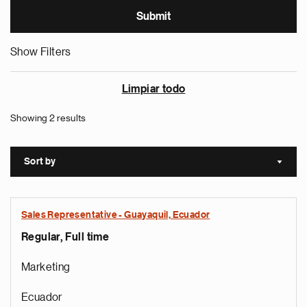
Show Filters
Limpiar todo
Showing 2 results
Sort by
Sort a
Sales Representative - Guayaquil, Ecuador
Regular, Full time
Marketing
Ecuador