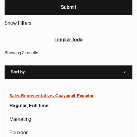
Show Filters
Limpiar todo
Showing 2 results
Sort by
Sort a
Sales Representative - Guayaquil, Ecuador
Regular, Full time
Marketing
Ecuador