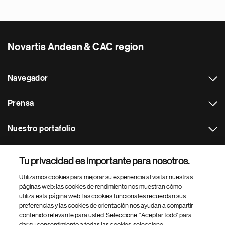
Novartis Andean & CAC region
Navegador
Prensa
Nuestro portafolio
Otras webs
Tu privacidad es importante para nosotros.
Utilizamos cookies para mejorar su experiencia al visitar nuestras
Footer Site Search
páginas web: las cookies de rendimiento nos muestran cómo
utiliza esta página web, las cookies funcionales recuerdan sus
preferencias y las cookies de orientación nos ayudan a compartir
contenido relevante para usted. Seleccione: "Aceptar todo" para
dar su consentimiento a todas las cookies, seleccione