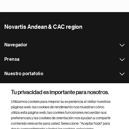
Novartis Andean & CAC region
Navegador
Prensa
Nuestro portafolio
Otras webs
Tu privacidad es importante para nosotros.
Utilizamos cookies para mejorar su experiencia al visitar nuestras
Footer Site Search
páginas web: las cookies de rendimiento nos muestran cómo
utiliza esta página web, las cookies funcionales recuerdan sus
preferencias y las cookies de orientación nos ayudan a compartir
contenido relevante para usted. Seleccione: "Aceptar todo" para
dar su consentimiento a todas las cookies, seleccione