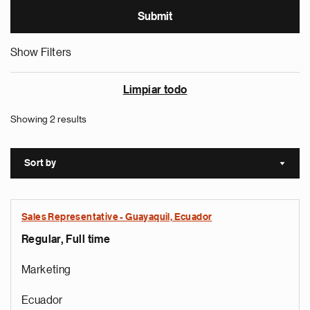
Show Filters
Limpiar todo
Showing 2 results
Sort by
Sort a
Sales Representative - Guayaquil, Ecuador
Regular, Full time
Marketing
Ecuador