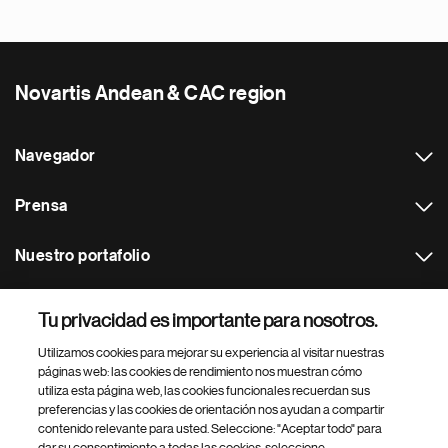
Novartis Andean & CAC region
Navegador
Prensa
Nuestro portafolio
Otras webs
Tu privacidad es importante para nosotros.
Utilizamos cookies para mejorar su experiencia al visitar nuestras
Footer Site Search
páginas web: las cookies de rendimiento nos muestran cómo
utiliza esta página web, las cookies funcionales recuerdan sus
preferencias y las cookies de orientación nos ayudan a compartir
contenido relevante para usted. Seleccione: "Aceptar todo" para
dar su consentimiento a todas las cookies, seleccione