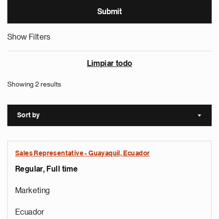
Show Filters
Limpiar todo
Showing 2 results
Sort by
Sort a
Sales Representative - Guayaquil, Ecuador
Regular, Full time
Marketing
Ecuador