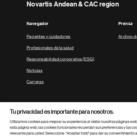
Novartis Andean & CAC region
Navegador
Prensa
Pacientes y cuidadores
Archivo d
Profesionales de la salud
Responsabilidad corporativa (ESG)
Noticias
Carreras
Tu privacidad es importante para nosotros.
Utilizamos cookies para mejorar su experiencia al visitar nuestras páginas we
esta página web, las cookies funcionales recuerdan sus preferencias y las co
relevante para usted. Seleccione: "Aceptar todo" para dar su consentimiento a
Parte
© 2026 Novartis AG