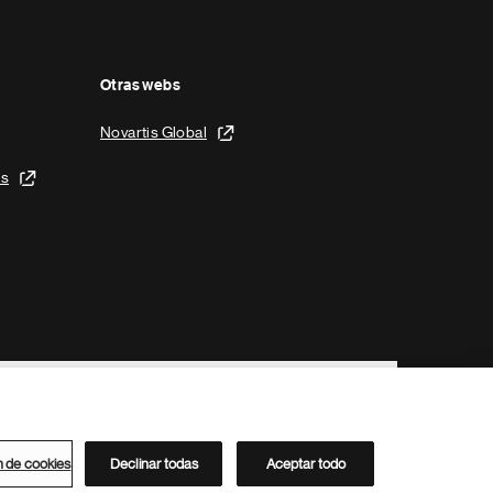
Otras webs
Novartis Global
is
n de cookies
Declinar todas
Aceptar todo
Directorio de Novartis