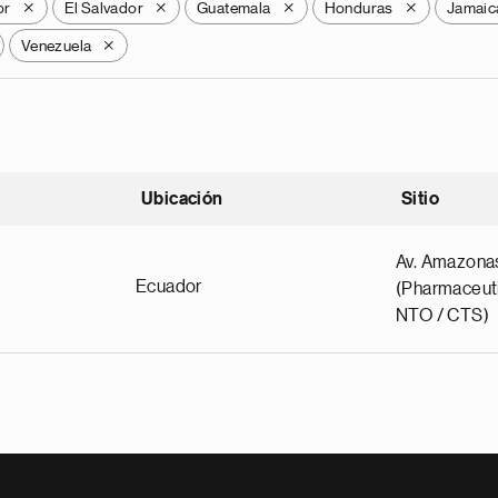
or
El Salvador
Guatemala
Honduras
Jamaic
X
X
X
X
Venezuela
X
Ubicación
Sitio
scendente
Av. Amazona
Ecuador
(Pharmaceuti
NTO / CTS)