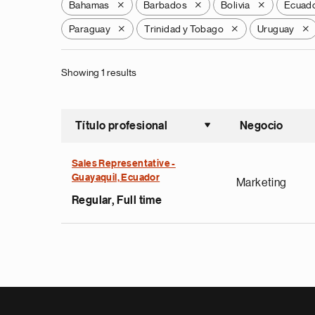
Bahamas
Barbados
Bolivia
Ecuad
X
X
X
Paraguay
Trinidad y Tobago
Uruguay
X
X
X
Showing 1 results
Título profesional
Negocio
Ordenar a
Sales Representative -
Guayaquil, Ecuador
Marketing
Regular, Full time