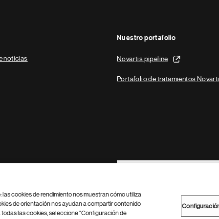
Nuestro portafolio
e noticias
Novartis pipeline
Portafolio de tratamientos Novart
Footer Site Search
b: las cookies de rendimiento nos muestran cómo utiliza
okies de orientación nos ayudan a compartir contenido
Configuració
 todas las cookies, seleccione "Configuración de