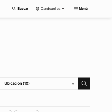
Candean | es
Buscar
Menú
Ubicación (10)