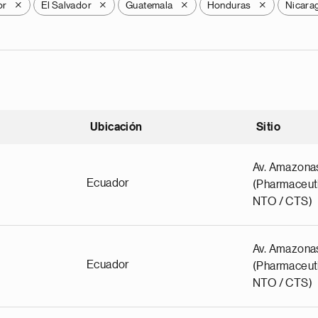
or
El Salvador
Guatemala
Honduras
Nicara
X
X
X
X
Ubicación
Sitio
scendente
Av. Amazona
Ecuador
(Pharmaceuti
NTO / CTS)
Av. Amazona
Ecuador
(Pharmaceuti
NTO / CTS)