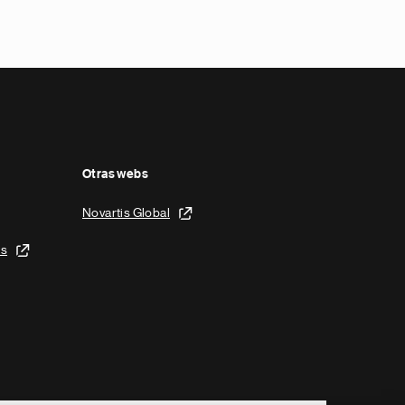
Otras webs
Novartis Global
is