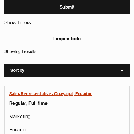
Show Filters
Limpiar todo
Showing 1 results
Sort by
Sort a
Sales Representative - Guayaquil, Ecuador
Regular, Full time
Marketing
Ecuador