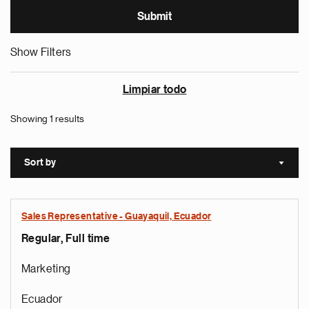
Show Filters
Limpiar todo
Showing 1 results
Sort by
Sort a
Sales Representative - Guayaquil, Ecuador
Regular, Full time
Marketing
Ecuador