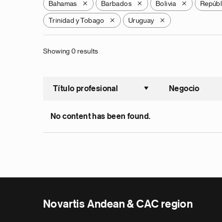
Bahamas
Barbados
Bolivia
Repúbl
X
X
X
Trinidad y Tobago
Uruguay
X
X
Showing 0 results
Título profesional
Negocio
Ordenar a
No content has been found.
Novartis Andean & CAC region