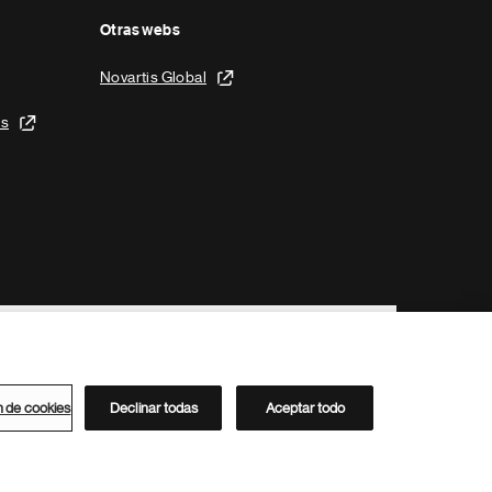
Otras webs
Novartis Global
is
n de cookies
Declinar todas
Aceptar todo
Directorio de Novartis
Este sitio está dirigido al público del clúster ACC