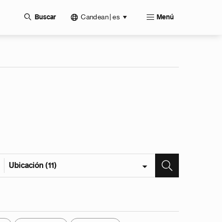
Candean | es
Buscar
Menú
Ubicación (11)