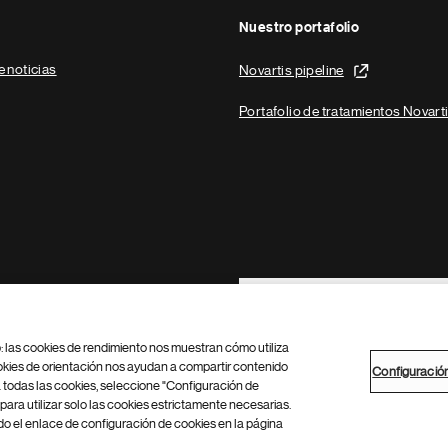
Nuestro portafolio
e noticias
Novartis pipeline
Portafolio de tratamientos Novart
Footer Site Search
b: las cookies de rendimiento nos muestran cómo utiliza
okies de orientación nos ayudan a compartir contenido
Configuració
 todas las cookies, seleccione "Configuración de
para utilizar solo las cookies estrictamente necesarias.
Configuración de cookies
Mapa del sitio
 el enlace de configuración de cookies en la página