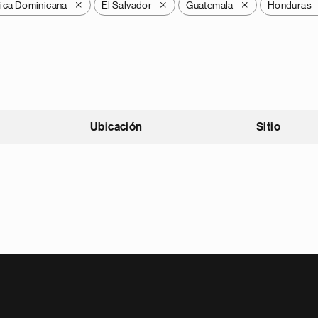
ica Dominicana
El Salvador
Guatemala
Honduras
X
X
X
Ubicación
Sitio
scendente