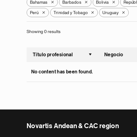
Bahamas
Barbados
Bolivia
Repúbl
X
X
X
Perú
Trinidad y Tobago
Uruguay
X
X
X
Showing 0 results
Título profesional
Negocio
Ordenar a
No content has been found.
Novartis Andean & CAC region