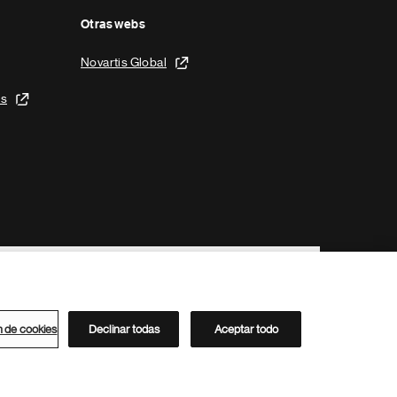
Otras webs
Novartis Global
is
n de cookies
Declinar todas
Aceptar todo
Directorio de Novartis
Este sitio está dirigido al público del clúster ACC