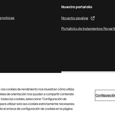
Nuestro portafolio
e noticias
Novartis pipeline
Portafolio de tratamientos Novart
Footer Site Search
b: las cookies de rendimiento nos muestran cómo utiliza
okies de orientación nos ayudan a compartir contenido
Configuració
 todas las cookies, seleccione "Configuración de
para utilizar solo las cookies estrictamente necesarias.
Configuración de cookies
Mapa del sitio
 el enlace de configuración de cookies en la página