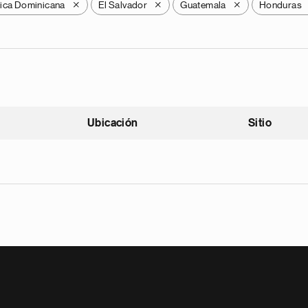
ica Dominicana
El Salvador
Guatemala
Honduras
X
X
X
Ubicación
Sitio
scendente