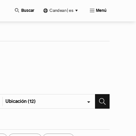
Candean | es
Buscar
Menú
Ubicación (12)